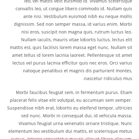
leo, vel mattis velit euismod id. Vivamus scelerisque
convallis leo, ut congue libero commodo id. Nullam quis
ante nisi. Vestibulum euismod nibh eu neque mollis
dignissim. Sed non semper massa, id varius enim. Morbi
nisi eros, suscipit non magna quis, rutrum luctus leo.
Nullam iaculis, mauris vitae lobortis luctus, lectus elit
mattis est, quis facilisis lorem massa eget nunc. Nullam sit
amet tellus id lorem lacinia laoreet. Pellentesque sit amet
lectus vel purus lacinia efficitur quis nec eros. Orci varius
natoque penatibus et magnis dis parturient montes,
nascetur ridiculus mus.
Morbi faucibus feugiat sem, in fermentum purus. Etiam
placerat felis vitae elit volutpat, eu accumsan sem semper.
Suspendisse nibh erat, lobortis eu eleifend tempor, ultricies
sed nunc. Morbi in consequat dui, id vehicula massa.
Vivamus feugiat urna venenatis ornare tristique. Nunc
elementum leo vestibulum dui mattis, et scelerisque metus
cursus. Integer consectetur mauris aliquet libero aliquam,