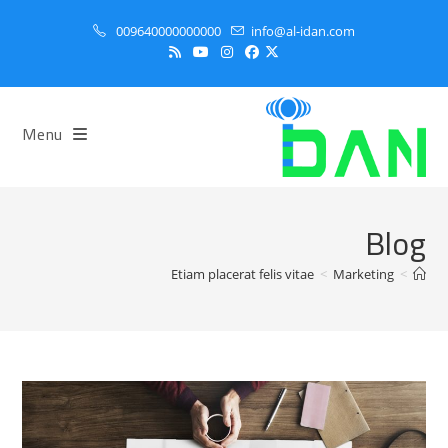
Ski
009640000000000
info@al-idan.com
t
conten
Menu
Blog
Etiam placerat felis vitae
>
Marketing
>