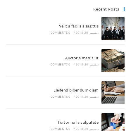
Recent Posts
Velit a facilisis sagittis
ديسمبر 30, 2018
/
0 COMMENTS
Auctor a metus ut
ديسمبر 30, 2018
/
0 COMMENTS
Eleifend bibendum diam
ديسمبر 30, 2018
/
0 COMMENTS
Tortor nulla vulputate
ديسمبر 30, 2018
/
0 COMMENTS