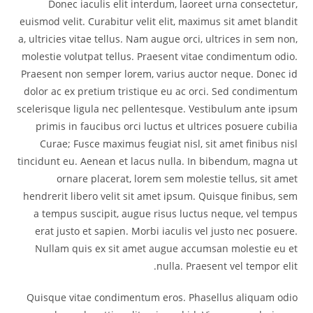
Donec iaculis elit interdum, laoreet urna consectetur,
euismod velit. Curabitur velit elit, maximus sit amet blandit
a, ultricies vitae tellus. Nam augue orci, ultrices in sem non,
molestie volutpat tellus. Praesent vitae condimentum odio.
Praesent non semper lorem, varius auctor neque. Donec id
dolor ac ex pretium tristique eu ac orci. Sed condimentum
scelerisque ligula nec pellentesque. Vestibulum ante ipsum
primis in faucibus orci luctus et ultrices posuere cubilia
Curae; Fusce maximus feugiat nisl, sit amet finibus nisl
tincidunt eu. Aenean et lacus nulla. In bibendum, magna ut
ornare placerat, lorem sem molestie tellus, sit amet
hendrerit libero velit sit amet ipsum. Quisque finibus, sem
a tempus suscipit, augue risus luctus neque, vel tempus
erat justo et sapien. Morbi iaculis vel justo nec posuere.
Nullam quis ex sit amet augue accumsan molestie eu et
nulla. Praesent vel tempor elit.
Quisque vitae condimentum eros. Phasellus aliquam odio