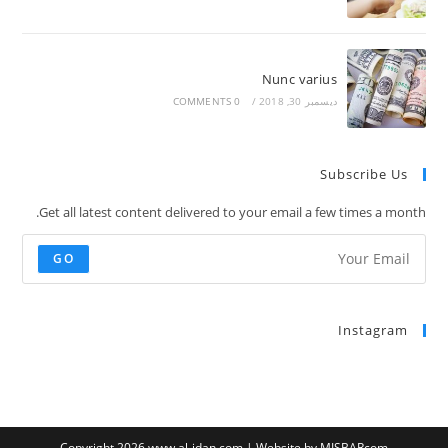
Nunc varius
ديسمبر 30, 2018
/
0 COMMENTS
Subscribe Us
Get all latest content delivered to your email a few times a month.
GO
Instagram
Copyright 2026 www.al-idan.com | Website by
MISBARcom