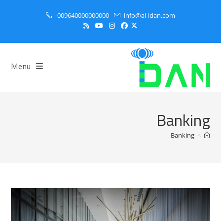
Ski
009640000000000
info@al-idan.com
t
conten
Menu
Banking
Banking
>