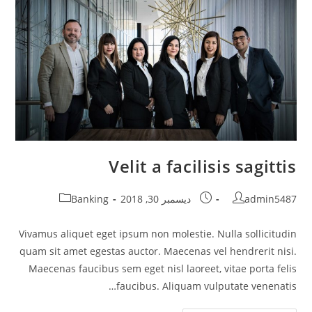
Velit a facilisis sagittis
Post
Post
Post
admin5487
ديسمبر 30, 2018
Banking
category:
published:
author:
Vivamus aliquet eget ipsum non molestie. Nulla sollicitudin
quam sit amet egestas auctor. Maecenas vel hendrerit nisi.
Maecenas faucibus sem eget nisl laoreet, vitae porta felis
faucibus. Aliquam vulputate venenatis…