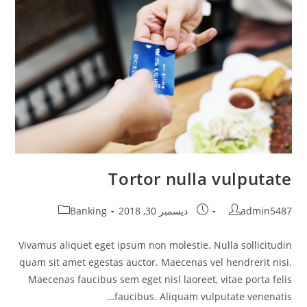
Tortor nulla vulputate
Post
Post
Post
admin5487
ديسمبر 30, 2018
Banking
category:
published:
author:
Vivamus aliquet eget ipsum non molestie. Nulla sollicitudin
quam sit amet egestas auctor. Maecenas vel hendrerit nisi.
Maecenas faucibus sem eget nisl laoreet, vitae porta felis
faucibus. Aliquam vulputate venenatis…