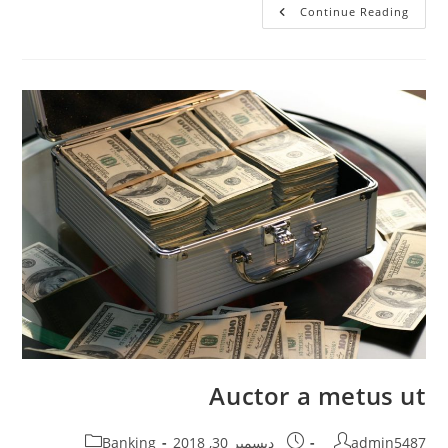
Velit
Continue Reading
A
Facilisis
Sagittis
Auctor a metus ut
Post
Post
Post
admin5487
ديسمبر 30, 2018
Banking