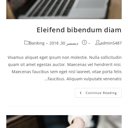
Eleifend bibendum diam
Post
Post
Post
admin5487
ديسمبر 30, 2018
Banking
category:
published:
author:
Vivamus aliquet eget ipsum non molestie. Nulla sollicitudin
quam sit amet egestas auctor. Maecenas vel hendrerit nisi.
Maecenas faucibus sem eget nisl laoreet, vitae porta felis
faucibus. Aliquam vulputate venenatis…
Eleifend
Continue Reading
Bibendum
Diam