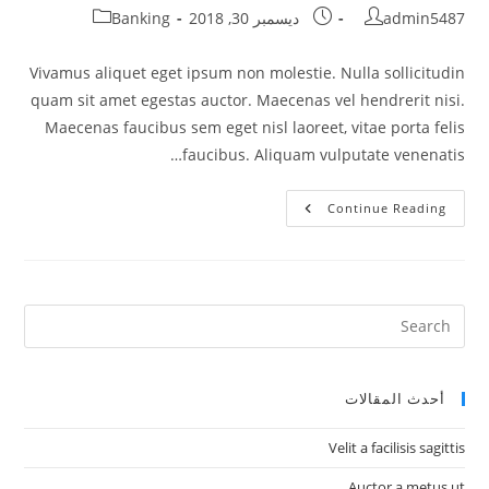
Post
Post
Post
admin5487
ديسمبر 30, 2018
Banking
category:
published:
author:
Vivamus aliquet eget ipsum non molestie. Nulla sollicitudin
quam sit amet egestas auctor. Maecenas vel hendrerit nisi.
Maecenas faucibus sem eget nisl laoreet, vitae porta felis
faucibus. Aliquam vulputate venenatis…
Nunc
Continue Reading
Varius
أحدث المقالات
Velit a facilisis sagittis
Auctor a metus ut