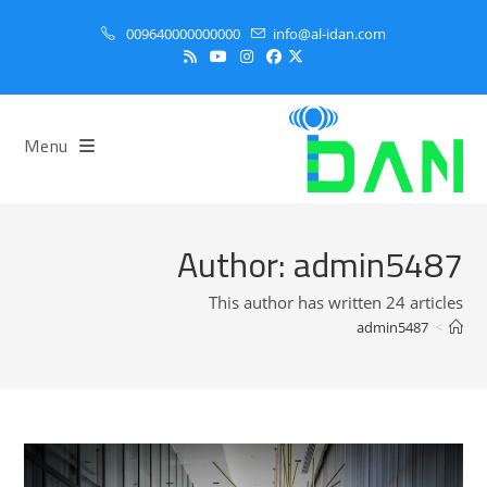
Ski
009640000000000
info@al-idan.com
t
conten
Menu
Author:
admin5487
This author has written 24 articles
admin5487
>