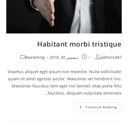
Habitant morbi tristique
Post
Post
Post
admin5487
ديسمبر 30, 2018
Marketing
category:
published:
author:
Vivamus aliquet eget ipsum non molestie. Nulla sollicitudin
quam sit amet egestas auctor. Maecenas vel hendrerit nisi.
Maecenas faucibus sem eget nisl laoreet, vitae porta felis
faucibus. Aliquam vulputate venenatis…
Habitant
Continue Reading
Morbi
Tristique