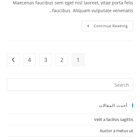
Maecenas faucibus sem eget nisl laoreet, vitae porta felis
faucibus. Aliquam vulputate venenatis…
Cras
Continue Reading
Mollis
Vehicula
4
3
2
1
t page
أحدث المقالات
Velit a facilisis sagittis
Auctor a metus ut