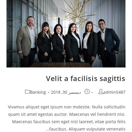
Velit a facilisis sagittis
Post
Post
Post
admin5487
ديسمبر 30, 2018
Banking
category:
published:
author:
Vivamus aliquet eget ipsum non molestie. Nulla sollicitudin
quam sit amet egestas auctor. Maecenas vel hendrerit nisi.
Maecenas faucibus sem eget nisl laoreet, vitae porta felis
faucibus. Aliquam vulputate venenatis…