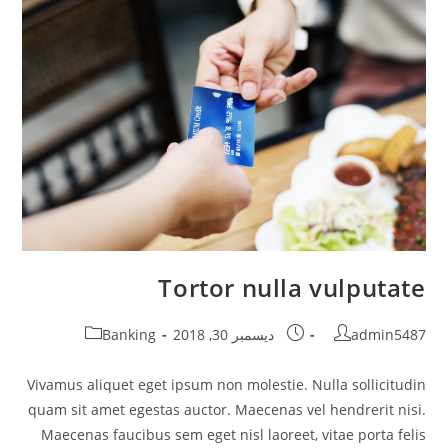
Tortor nulla vulputate
Post
Post
Post
admin5487
ديسمبر 30, 2018
Banking
category:
published:
author:
Vivamus aliquet eget ipsum non molestie. Nulla sollicitudin
quam sit amet egestas auctor. Maecenas vel hendrerit nisi.
Maecenas faucibus sem eget nisl laoreet, vitae porta felis