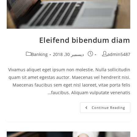
Eleifend bibendum diam
Post
Post
Post
admin5487
ديسمبر 30, 2018
Banking
category:
published:
author:
Vivamus aliquet eget ipsum non molestie. Nulla sollicitudin
quam sit amet egestas auctor. Maecenas vel hendrerit nisi.
Maecenas faucibus sem eget nisl laoreet, vitae porta felis
faucibus. Aliquam vulputate venenatis…
Eleifend
Continue Reading
Bibendum
Diam