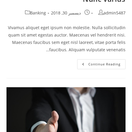
Post
Post
Post
admin5487
ديسمبر 30, 2018
Banking
category:
published:
author:
Vivamus aliquet eget ipsum non molestie. Nulla sollicitudin
quam sit amet egestas auctor. Maecenas vel hendrerit nisi.
Maecenas faucibus sem eget nisl laoreet, vitae porta felis
faucibus. Aliquam vulputate venenatis…
Nunc
Continue Reading
Varius