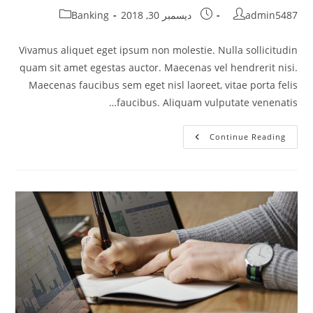
Post
Post
Post
admin5487
ديسمبر 30, 2018
Banking
category:
published:
author:
Vivamus aliquet eget ipsum non molestie. Nulla sollicitudin
quam sit amet egestas auctor. Maecenas vel hendrerit nisi.
Maecenas faucibus sem eget nisl laoreet, vitae porta felis
faucibus. Aliquam vulputate venenatis…
Auctor
Continue Reading
A
Metus
Ut