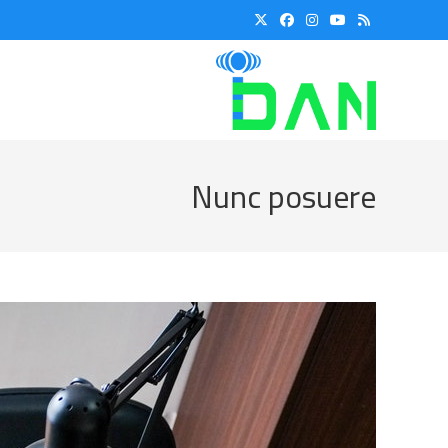
Ski
t
conten
Nunc posuere