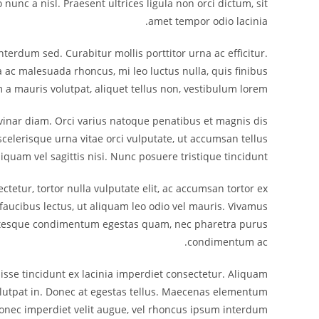
nunc a nisl. Praesent ultrices ligula non orci dictum, sit
amet tempor odio lacinia.
erdum sed. Curabitur mollis porttitor urna ac efficitur.
 ac malesuada rhoncus, mi leo luctus nulla, quis finibus
a mauris volutpat, aliquet tellus non, vestibulum lorem.
pulvinar diam. Orci varius natoque penatibus et magnis dis
scelerisque urna vitae orci vulputate, ut accumsan tellus
iquam vel sagittis nisi. Nunc posuere tristique tincidunt.
tetur, tortor nulla vulputate elit, ac accumsan tortor ex
s faucibus lectus, ut aliquam leo odio vel mauris. Vivamus
lentesque condimentum egestas quam, nec pharetra purus
condimentum ac.
isse tincidunt ex lacinia imperdiet consectetur. Aliquam
 volutpat in. Donec at egestas tellus. Maecenas elementum
i. Donec imperdiet velit augue, vel rhoncus ipsum interdum