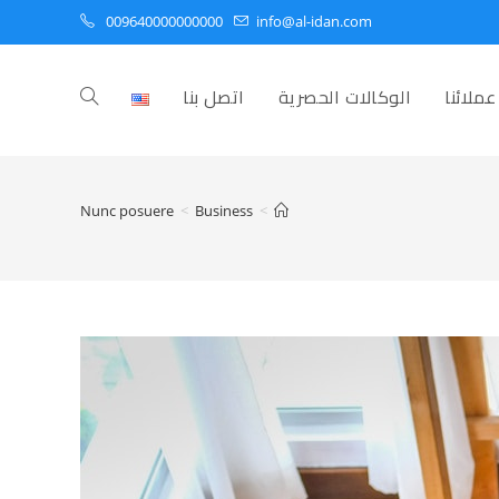
009640000000000
info@al-idan.com
عملائنا
الوكالات الحصرية
اتصل بنا
Toggle
website
Nunc posuere
>
Business
>
search