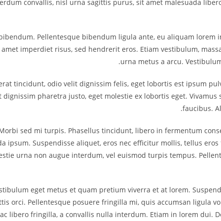
erdum convallis, nisl urna sagittis purus, sit amet malesuada libero 
 bibendum. Pellentesque bibendum ligula ante, eu aliquam lorem int
amet imperdiet risus, sed hendrerit eros. Etiam vestibulum, massa
urna metus a arcu. Vestibulum 
erat tincidunt, odio velit dignissim felis, eget lobortis est ipsum 
dignissim pharetra justo, eget molestie ex lobortis eget. Vivamus 
faucibus. Al
Morbi sed mi turpis. Phasellus tincidunt, libero in fermentum consec
da ipsum. Suspendisse aliquet, eros nec efficitur mollis, tellus ero
molestie urna non augue interdum, vel euismod turpis tempus. Pel
Vestibulum eget metus et quam pretium viverra et at lorem. Suspend
ttis orci. Pellentesque posuere fringilla mi, quis accumsan ligula
s ac libero fringilla, a convallis nulla interdum. Etiam in lorem du