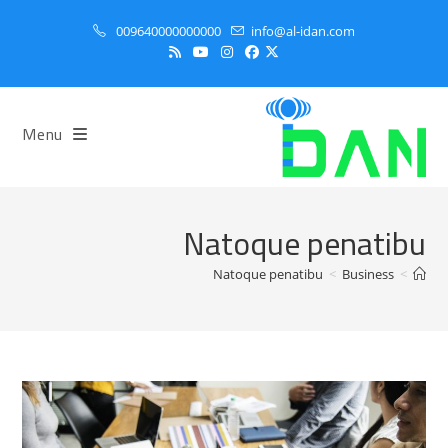
Ski
009640000000000
info@al-idan.com
t
conten
Menu
Natoque penatibu
Natoque penatibu
>
Business
>