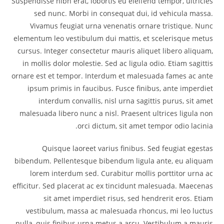
Suspendisse nibh erat, lobortis eu eleifend tempor, ultricies
sed nunc. Morbi in consequat dui, id vehicula massa.
Vivamus feugiat urna venenatis ornare tristique. Nunc
elementum leo vestibulum dui mattis, et scelerisque metus
cursus. Integer consectetur mauris aliquet libero aliquam,
in mollis dolor molestie. Sed ac ligula odio. Etiam sagittis
ornare est et tempor. Interdum et malesuada fames ac ante
ipsum primis in faucibus. Fusce finibus, ante imperdiet
interdum convallis, nisl urna sagittis purus, sit amet
malesuada libero nunc a nisl. Praesent ultrices ligula non
orci dictum, sit amet tempor odio lacinia.
Quisque laoreet varius finibus. Sed feugiat egestas
bibendum. Pellentesque bibendum ligula ante, eu aliquam
lorem interdum sed. Curabitur mollis porttitor urna ac
efficitur. Sed placerat ac ex tincidunt malesuada. Maecenas
sit amet imperdiet risus, sed hendrerit eros. Etiam
vestibulum, massa ac malesuada rhoncus, mi leo luctus
nulla, quis finibus urna metus a arcu. Vestibulum a mauris